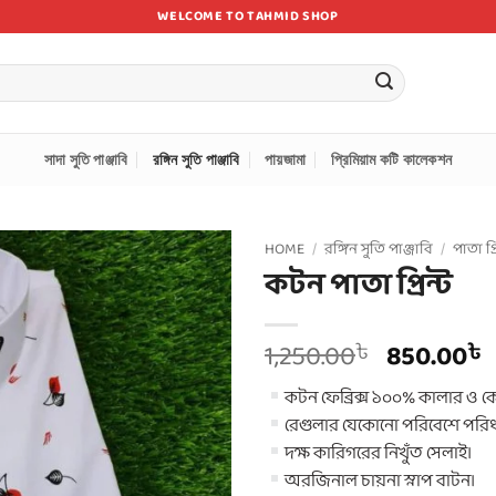
WELCOME TO TAHMID SHOP
সাদা সুতি পাঞ্জাবি
রঙ্গিন সুতি পাঞ্জাবি
পায়জামা
প্রিমিয়াম কটি কালেকশন
HOME
/
রঙ্গিন সুতি পাঞ্জাবি
/
পাতা প্
কটন পাতা প্রিন্ট
Original
1,250.00
850.00
৳
৳
price
কটন ফেব্রিক্স ১০০% কালার ও কোয়
was:
i
রেগুলার যেকোনো পরিবেশে পরিধ
1,250.00৳
দক্ষ কারিগরের নিখুঁত সেলাই।
অরজিনাল চায়না স্নাপ বাটন।