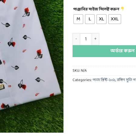
পাঞ্জাবির সাইজ সিলেক্ট করুন
M
L
XL
XXL
কটন পাতা প্রিন্ট quantity
অর্ডার করুন
SKU:
N/A
Categories:
পাতা প্রিন্ট-১০১
,
রঙ্গিন সুতি পা