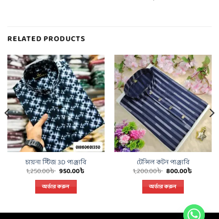
RELATED PRODUCTS
চায়না স্টিজ 3D পাঞ্জাবি
টেন্সিল কটন পাঞ্জাবি
Original
Current
Original
Current
1,250.00
৳
950.00
৳
1,200.00
৳
800.00
৳
price
price
price
price
was:
is:
was:
is:
অর্ডার করুন
অর্ডার করুন
 .
1,250.00৳ .
950.00৳ .
1,200.00৳ .
800.00৳ 
This
This
product
product
has
has