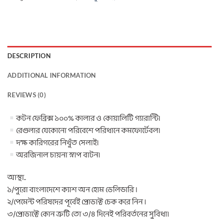
DESCRIPTION
ADDITIONAL INFORMATION
REVIEWS (0)
কটন ফেব্রিক্স ১০০% কালার ও কোয়ালিটি গ্যারান্টি।
রেগুলার যেকোনো পরিবেশে পরিধানে কমফোর্টেবল।
দক্ষ কারিগরের নিখুঁত সেলাই।
অরজিনাল চায়না স্নাপ বাটন।
আস্থা..
১/পুরো বাংলাদেশে ক্যাশ অন হোম ডেলিভারি ।
২/পেমেন্ট পরিষদের পূর্বেই প্রোডাক্ট চেক করে নিন ।
৩/প্রোডাক্টে কোন ত্রুটি তো ৩/৪ দিনেই পরিবর্তনের সুবিধা।