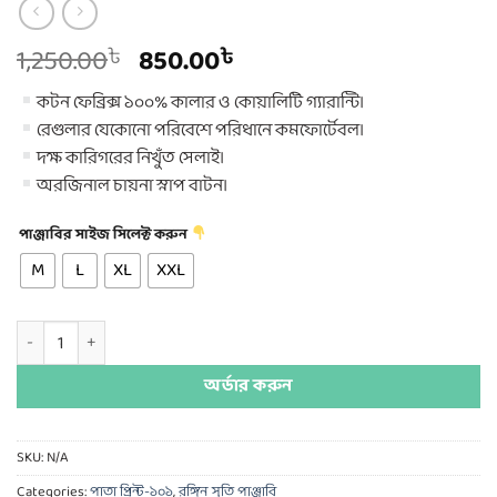
Original
Current
1,250.00
850.00
৳
৳
price
price
কটন ফেব্রিক্স ১০০% কালার ও কোয়ালিটি গ্যারান্টি।
was:
is:
রেগুলার যেকোনো পরিবেশে পরিধানে কমফোর্টেবল।
1,250.00৳ .
850.00৳ .
দক্ষ কারিগরের নিখুঁত সেলাই।
অরজিনাল চায়না স্নাপ বাটন।
পাঞ্জাবির সাইজ সিলেক্ট করুন
M
L
XL
XXL
কটন পাতা প্রিন্ট quantity
অর্ডার করুন
SKU:
N/A
Categories:
পাতা প্রিন্ট-১০১
,
রঙ্গিন সুতি পাঞ্জাবি