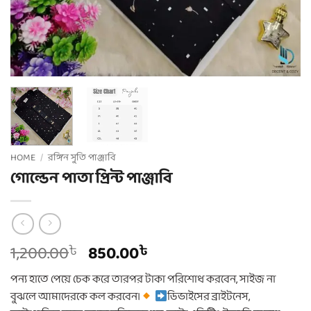
HOME
/
রঙ্গিন সুতি পাঞ্জাবি
গোল্ডেন পাতা প্রিন্ট পাঞ্জাবি
Original
Current
1,200.00
850.00
৳
৳
price
price
পন্য হাতে পেয়ে চেক করে তারপর টাকা পরিশোধ করবেন, সাইজ না
was:
is:
বুঝলে আমাদেরকে কল করবেন।
ডিভাইসের ব্রাইটনেস,
1,200.00৳ .
850.00৳ .