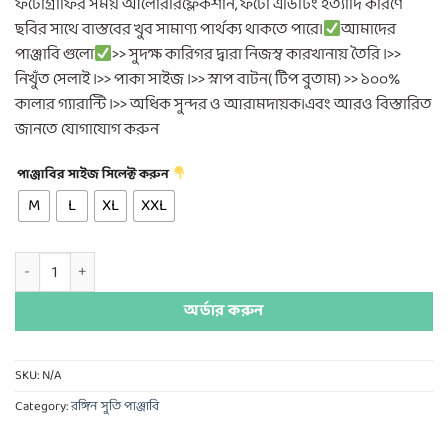
ফটোগ্রাফির সময় আলোররিফ্লেকশান, ফটো এডিটিং ইত্যাদি কারণে
ছবির সাথে বাস্তবের খুব সামাণ্য পার্থক্য থাকতে পারে।
আমাদের
পাঞ্জাবি গুলো
>> সুদক্ষ কারিগর দ্বারা নিজস্ব কারখানায় তৈরি ।>>
নিখুঁত সেলাই ।>> পাকা সাইজ ।>> স্নাপ বাটন( টিপ বুতাম) >> ১০০%
কালার গ্যারান্টি ।>> অধিক সুন্দর ও আরামদায়ক।এবং আরও বিস্তারিত
জানতে যোগাযোগ করুন
পাঞ্জাবির সাইজ সিলেক্ট করুন
M
L
XL
XXL
গোল্ডেন পাতা প্রিন্ট পাঞ্জাবি quantity
অর্ডার করুন
SKU:
N/A
Category:
রঙ্গিন সুতি পাঞ্জাবি