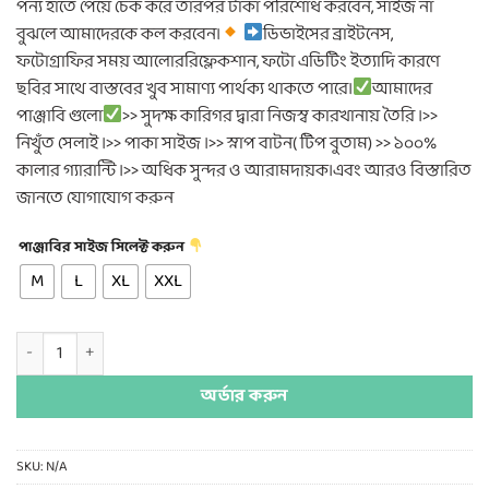
পন্য হাতে পেয়ে চেক করে তারপর টাকা পরিশোধ করবেন, সাইজ না
was:
is:
বুঝলে আমাদেরকে কল করবেন।
ডিভাইসের ব্রাইটনেস,
1,250.00৳ .
900.00৳ .
ফটোগ্রাফির সময় আলোররিফ্লেকশান, ফটো এডিটিং ইত্যাদি কারণে
ছবির সাথে বাস্তবের খুব সামাণ্য পার্থক্য থাকতে পারে।
আমাদের
পাঞ্জাবি গুলো
>> সুদক্ষ কারিগর দ্বারা নিজস্ব কারখানায় তৈরি ।>>
নিখুঁত সেলাই ।>> পাকা সাইজ ।>> স্নাপ বাটন( টিপ বুতাম) >> ১০০%
কালার গ্যারান্টি ।>> অধিক সুন্দর ও আরামদায়ক।এবং আরও বিস্তারিত
জানতে যোগাযোগ করুন
পাঞ্জাবির সাইজ সিলেক্ট করুন
M
L
XL
XXL
চায়না স্টিজ -১ quantity
অর্ডার করুন
SKU:
N/A