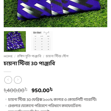
HOME
/
রঙ্গিন সুতি পাঞ্জাবি
/
চায়না স্টিজ স্টেপ
চায়না স্টিজ 3D পাঞ্জাবি
Original
Current
1,400.00
950.00
৳
৳
price
price
চায়না স্টিজ 3D ফেব্রিক্স ১০০% কালার ও কোয়ালিটি গ্যারান্টি।
was:
is:
রেগুলার যেকোনো পরিবেশে পরিধানে কমফোর্টেবল।
1,400.00৳ .
950.00৳ .