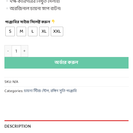
দক্ষ কারিগরের নিখুঁত সেলাই।
অরজিনাল চায়না স্নাপ বাটন।
পাঞ্জাবির সাইজ সিলেক্ট করুন
S
M
L
XL
XXL
চায়না স্টিজ 3D পাঞ্জাবি quantity
অর্ডার করুন
SKU:
N/A
Categories:
চায়না স্টিজ স্টেপ
,
রঙ্গিন সুতি পাঞ্জাবি
DESCRIPTION