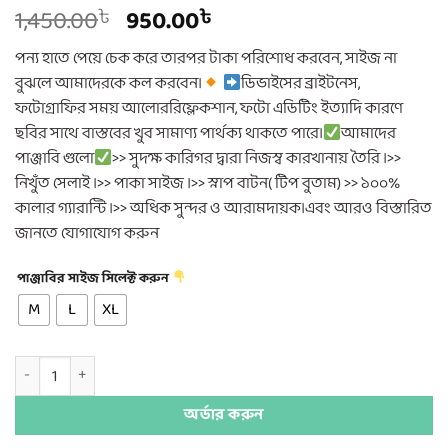
Original
Current
1,450.00
950.00
৳
৳
price
price
পন্য হাতে পেয়ে চেক করে তারপর টাকা পরিশোধ করবেন, সাইজ না
was:
is:
বুঝলে আমাদেরকে কল করবেন।
ডিভাইসের ব্রাইটনেস,
1,450.00৳ .
950.00৳ .
ফটোগ্রাফির সময় আলোররিফ্লেকশান, ফটো এডিটিং ইত্যাদি কারণে
ছবির সাথে বাস্তবের খুব সামাণ্য পার্থক্য থাকতে পারে।
আমাদের
পাঞ্জাবি গুলো
>> সুদক্ষ কারিগর দ্বারা নিজস্ব কারখানায় তৈরি ।>>
নিখুঁত সেলাই ।>> পাকা সাইজ ।>> স্নাপ বাটন( টিপ বুতাম) >> ১০০%
কালার গ্যারান্টি ।>> অধিক সুন্দর ও আরামদায়ক।এবং আরও বিস্তারিত
জানতে যোগাযোগ করুন
পাঞ্জাবির সাইজ সিলেক্ট করুন
M
L
XL
কটন এমব্রয়ডারি পাঞ্জাবি quantity
অর্ডার করুন