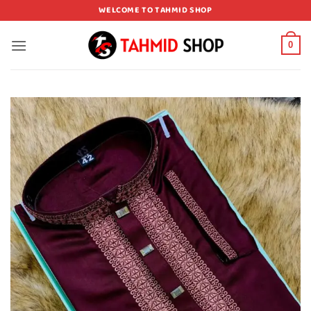
Skip
WELCOME TO TAHMID SHOP
to
content
0