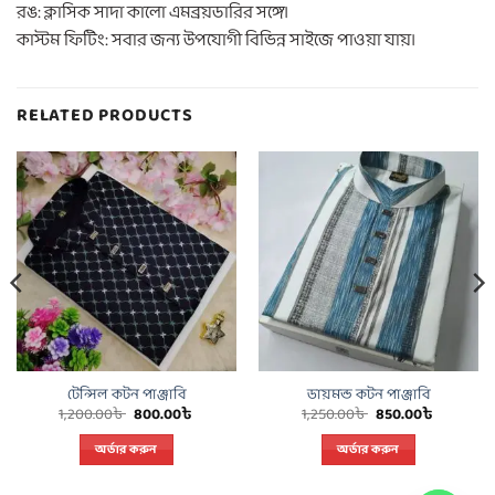
রঙ: ক্লাসিক সাদা কালো এমব্রয়ডারির সঙ্গে।
কাস্টম ফিটিং: সবার জন্য উপযোগী বিভিন্ন সাইজে পাওয়া যায়।
RELATED PRODUCTS
টেন্সিল কটন পাঞ্জাবি
ডায়মন্ড কটন পাঞ্জাবি
t
Original
Current
Original
Current
1,200.00
৳
800.00
৳
1,250.00
৳
850.00
৳
price
price
price
price
was:
is:
was:
is:
অর্ডার করুন
অর্ডার করুন
 .
1,200.00৳ .
800.00৳ .
1,250.00৳ .
850.00৳ 
This
This