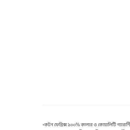
▫️কটন ফেব্রিক্স ১০০% কালার ও কোয়ালিটি গ্যারান্ট