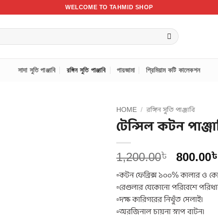
WELCOME TO TAHMID SHOP
সাদা সুতি পাঞ্জাবি
রঙ্গিন সুতি পাঞ্জাবি
পায়জামা
প্রিমিয়াম কটি কালেকশন
HOME
/
রঙ্গিন সুতি পাঞ্জাবি
টেন্সিল কটন পাঞ্জা
Origina
1,200.00
800.00
৳
price
▫️কটন ফেব্রিক্স ১০০% কালার ও কোয়
was:
▫️রেগুলার যেকোনো পরিবেশে পরিধা
1,200.0
▫️দক্ষ কারিগরের নিখুঁত সেলাই।
▫️অরজিনাল চায়না স্নাপ বাটন।