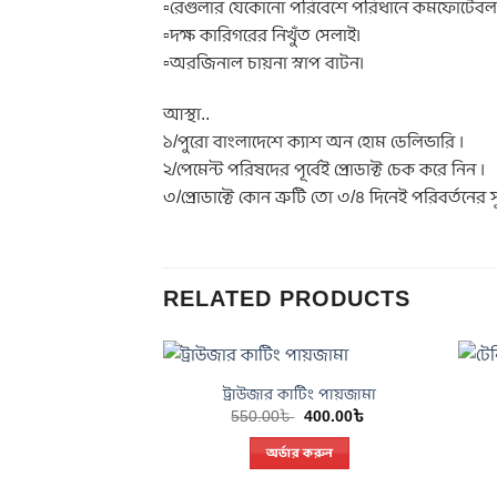
▫️রেগুলার যেকোনো পরিবেশে পরিধানে কমফোর্টেবল
▫️দক্ষ কারিগরের নিখুঁত সেলাই।
▫️অরজিনাল চায়না স্নাপ বাটন।
আস্থা..
১/পুরো বাংলাদেশে ক্যাশ অন হোম ডেলিভারি ।
২/পেমেন্ট পরিষদের পূর্বেই প্রোডাক্ট চেক করে নিন ।
৩/প্রোডাক্টে কোন ত্রুটি তো ৩/৪ দিনেই পরিবর্তনের স
RELATED PRODUCTS
ট্রাউজার কাটিং পায়জামা
Original
Current
550.00
৳
400.00
৳
price
price
was:
is:
অর্ডার করুন
550.00৳ .
400.00৳ .
This