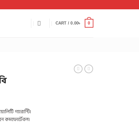
0
CART /
0.00
৳
বি
l
Current
৳
price
ালিটি গ্যারান্টি।
is:
নে কমফোর্টেবল।
0৳ .
800.00৳ .