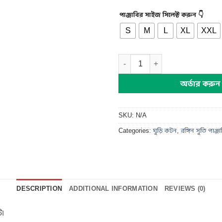
পাঞ্জাবির সাইজ সিলেক্ট করুন 👇
S
M
L
XL
XXL
টেন্সিল কটন পাঞ্জাবি quantity
অর্ডার করুন
SKU:
N/A
Categories:
ঘুড়ি কটন
,
রঙ্গিন সুতি পাঞ্জা
DESCRIPTION
ADDITIONAL INFORMATION
REVIEWS (0)
ি।