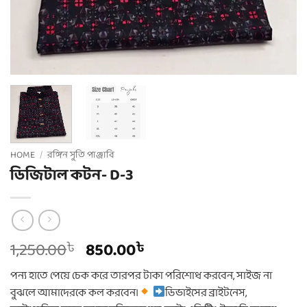
HOME
/
রঙ্গিন সুতি পাঞ্জাবি
ডিজিটাল কটন- D-3
Original
Current
1,250.00
850.00
৳
৳
price
price
পন্য হাতে পেয়ে চেক করে তারপর টাকা পরিশোধ করবেন, সাইজ না
was:
is:
বুঝলে আমাদেরকে কল করবেন।
ডিভাইসের ব্রাইটনেস,
1,250.00৳ .
850.00৳ .