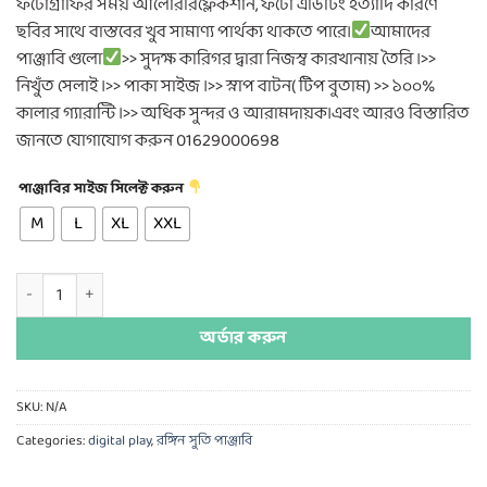
ফটোগ্রাফির সময় আলোররিফ্লেকশান, ফটো এডিটিং ইত্যাদি কারণে
ছবির সাথে বাস্তবের খুব সামাণ্য পার্থক্য থাকতে পারে।
আমাদের
পাঞ্জাবি গুলো
>> সুদক্ষ কারিগর দ্বারা নিজস্ব কারখানায় তৈরি ।>>
নিখুঁত সেলাই ।>> পাকা সাইজ ।>> স্নাপ বাটন( টিপ বুতাম) >> ১০০%
কালার গ্যারান্টি ।>> অধিক সুন্দর ও আরামদায়ক।এবং আরও বিস্তারিত
জানতে যোগাযোগ করুন 01629000698
পাঞ্জাবির সাইজ সিলেক্ট করুন
M
L
XL
XXL
ডিজিটাল কটন- D-3 quantity
অর্ডার করুন
SKU:
N/A
Categories:
digital play
,
রঙ্গিন সুতি পাঞ্জাবি