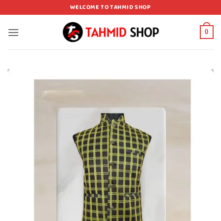
Skip
WELCOME TO TAHMID SHOP
to
content
0