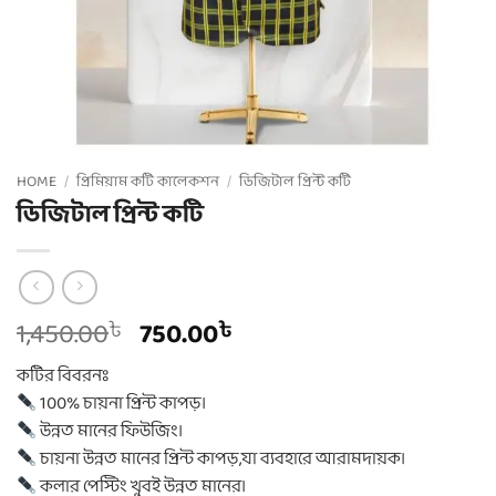
HOME
/
প্রিমিয়াম কটি কালেকশন
/
ডিজিটাল প্রিন্ট কটি
ডিজিটাল প্রিন্ট কটি
Original
Current
1,450.00
750.00
৳
৳
price
price
কটির বিবরনঃ
was:
is:
100% চায়না প্রিন্ট কাপড়।
1,450.00৳ .
750.00৳ .
উন্নত মানের ফিউজিং।
চায়না উন্নত মানের প্রিন্ট কাপড়,যা ব্যবহারে আরামদায়ক।
কলার পেস্টিং খুবই উন্নত মানের।