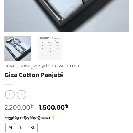
HOME
/
রঙ্গিন সুতি পাঞ্জাবি
/
GIZA COTTON
Giza Cotton Panjabi
Original
Current
2,200.00
1,500.00
৳
৳
price
price
পাঞ্জাবির সাইজ সিলেক্ট করুন
was:
is:
2,200.00৳ .
1,500.00৳ .
M
L
XL