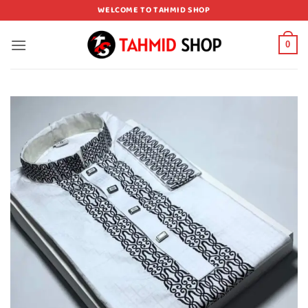
Skip
WELCOME TO TAHMID SHOP
to
content
0